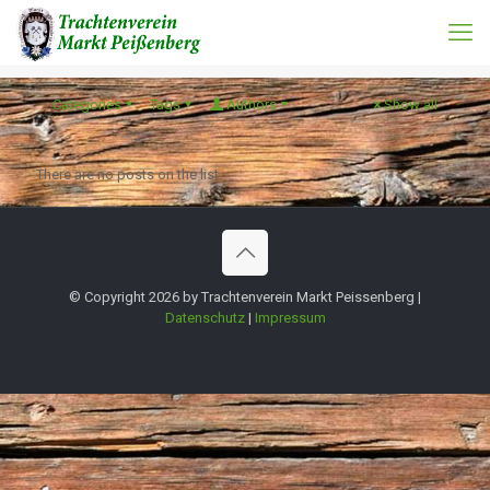
Categories
Tags
Authors
Show all
There are no posts on the list.
© Copyright 2026 by Trachtenverein Markt Peissenberg |
Datenschutz
|
Impressum