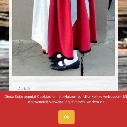
Zurück
Diese Seite benutzt Cookies, um die Nutzerfreundlichkeit zu verbessern. Mi
der weiteren Verwendung stimmen Sie dem zu.
Ok
© Copyright 2026 by Trachtenverein Markt Peissenberg |
Datenschutz
|
Impressum